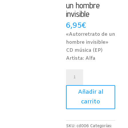
un hombre
invisible
6,95
€
«Autorretrato de un
hombre invisible»
CD música (EP)
Artista: Alfa
EP
Alfa
-
Añadir al
Autorretrato
carrito
de
un
hombre
SKU:
cd006
Categorías: